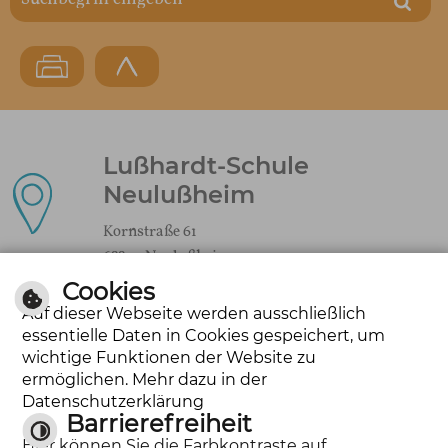
Lußhardt-Schule
Neulußheim
Kornstraße 61
68809 Neulußheim
Cookies
Auf dieser Webseite werden ausschließlich
essentielle Daten in Cookies gespeichert, um
kontakt@lusshardt-schule.de
wichtige Funktionen der Website zu
ermöglichen. Mehr dazu in der
Datenschutzerklärung
Barrierefreiheit
Tel.: 06205-31721
Hier können Sie die Farbkontraste auf