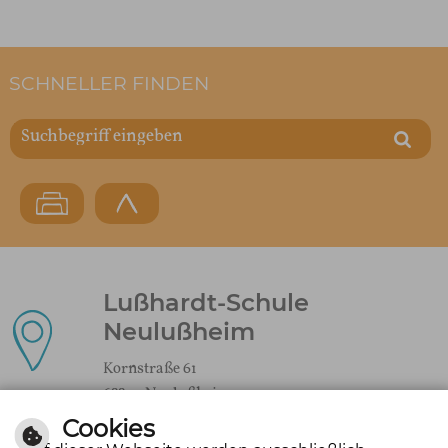
SCHNELLER FINDEN
Lußhardt-Schule
Neulußheim
Kornstraße 61
68809 Neulußheim
Cookies