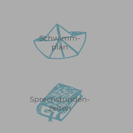
Schwimm-
plan
Sprechstunden-
zeiten