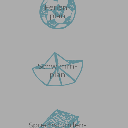
Ferien-
plan
Schwimm-
plan
Sprechstunden-