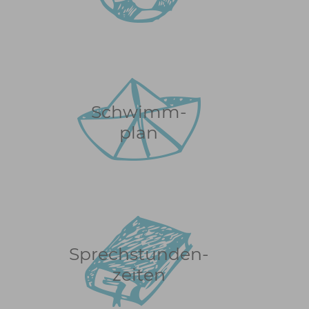
Schwimm-
plan
Sprechstunden-
zeiten