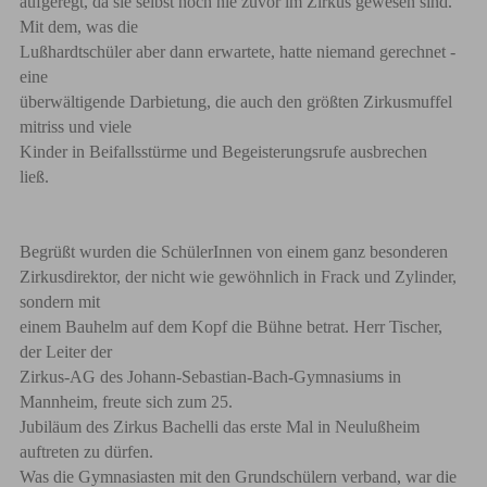
aufgeregt, da sie selbst noch nie zuvor im Zirkus gewesen sind.
Mit dem, was die
Lußhardtschüler aber dann erwartete, hatte niemand gerechnet -
eine
überwältigende Darbietung, die auch den größten Zirkusmuffel
mitriss und viele
Kinder in Beifallsstürme und Begeisterungsrufe ausbrechen
ließ.
Begrüßt wurden die SchülerInnen von einem ganz besonderen
Zirkusdirektor, der nicht wie gewöhnlich in Frack und Zylinder,
sondern mit
einem Bauhelm auf dem Kopf die Bühne betrat. Herr Tischer,
der Leiter der
Zirkus-AG des Johann-Sebastian-Bach-Gymnasiums in
Mannheim, freute sich zum 25.
Jubiläum des Zirkus Bachelli das erste Mal in Neulußheim
auftreten zu dürfen.
Was die Gymnasiasten mit den Grundschülern verband, war die