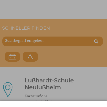
SCHNELLER FINDEN
Lußhardt-Schule
Neulußheim
Kornstraße 61
68809 Neulußheim