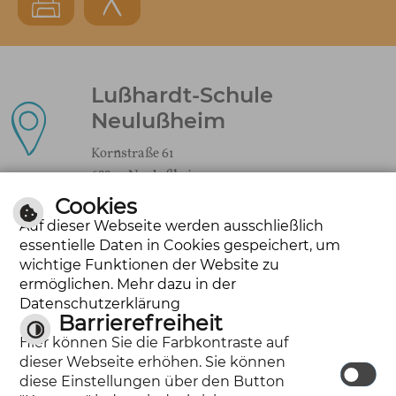
Lußhardt-Schule
Neulußheim
Kornstraße 61
68809 Neulußheim
Cookies
Auf dieser Webseite werden ausschließlich
essentielle Daten in Cookies gespeichert, um
kontakt@lusshardt-schule.de
wichtige Funktionen der Website zu
ermöglichen. Mehr dazu in der
Datenschutzerklärung
Barrierefreiheit
Tel.: 06205-31721
Hier können Sie die Farbkontraste auf
Fax: 06205-284694
dieser Webseite erhöhen. Sie können
diese Einstellungen über den Button