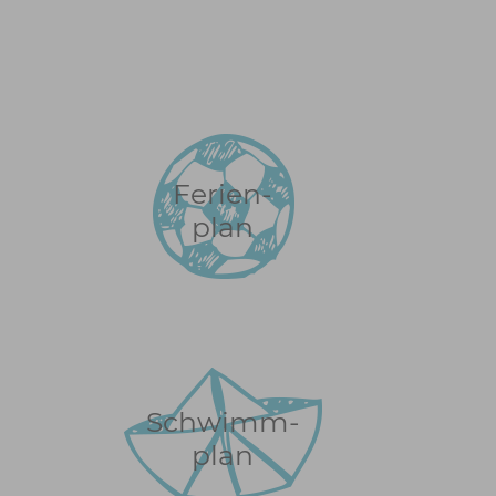
Ferien-
plan
Schwimm-
plan