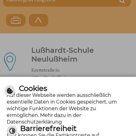
Lußhardt-Schule
Neulußheim
Kornstraße 61
68809 Neulußheim
Cookies
Auf dieser Webseite werden ausschließlich
essentielle Daten in Cookies gespeichert, um
kontakt@lusshardt-schule.de
wichtige Funktionen der Website zu
ermöglichen. Mehr dazu in der
Datenschutzerklärung
Barrierefreiheit
Tel.: 06205-31721
Hier können Sie die Farbkontraste auf