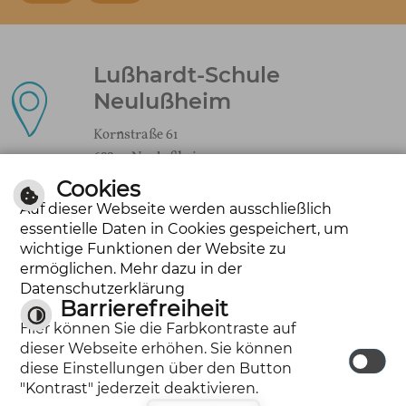
Lußhardt-Schule
Neulußheim
Kornstraße 61
68809 Neulußheim
Cookies
Auf dieser Webseite werden ausschließlich
essentielle Daten in Cookies gespeichert, um
kontakt@lusshardt-schule.de
wichtige Funktionen der Website zu
ermöglichen. Mehr dazu in der
Datenschutzerklärung
Barrierefreiheit
Tel.: 06205-31721
Hier können Sie die Farbkontraste auf
Fax: 06205-284694
dieser Webseite erhöhen. Sie können
diese Einstellungen über den Button
"Kontrast" jederzeit deaktivieren.