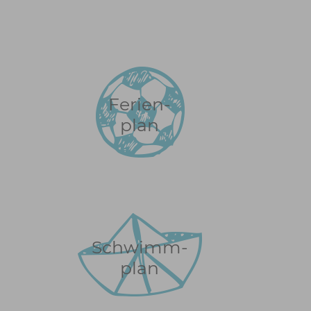
Ferien-
plan
Schwimm-
plan